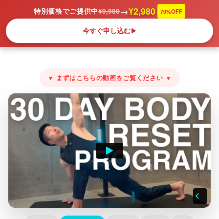
Back
→
¥2,980
特別価格でご提供中
¥9,980
70%OFF
To
今すぐ申し込む
▶
Top
Skip
to
▼ まずはこちらの動画をご覧ください ▼
content