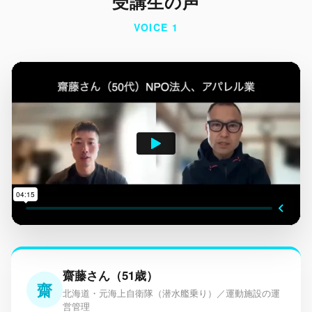
受講生の声
VOICE 1
齋藤さん（51歳）
齋
北海道・元海上自衛隊（潜水艦乗り）／運動施設の運
営管理