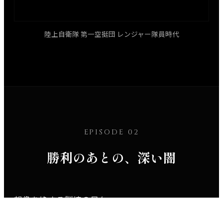
陸上自衛隊 第一空挺団 レンジャー隊員時代
EPISODE 02
勝利のあとの、深い闇
想像を絶する訓練の日々。
睡眠時間は削られ、肉体は悲鳴を上げ、精神は摩耗