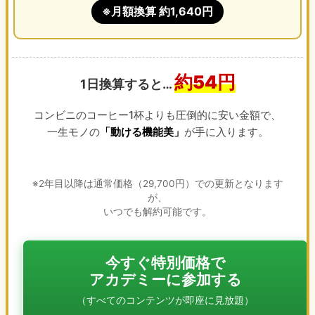
※月額換算 約1,640円
約54円
1日換算すると…
コンビニのコーヒー1杯よりも圧倒的に安い金額で、
一生モノの
「動ける機能美」
が手に入ります。
※2年目以降は通常価格（29,700円）での更新となります
が、
いつでも解約可能です。
今すぐ特別価格で
アカデミーに参加する
（すべてのコンテンツが即座に見放題）