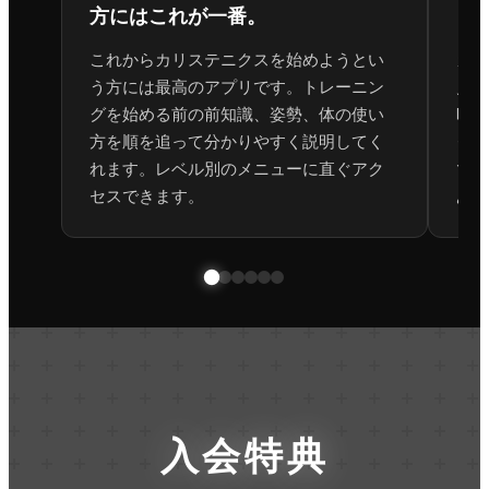
方にはこれが一番。
し
これからカリステニクスを始めようとい
カリ
う方には最高のアプリです。トレーニン
見返
グを始める前の前知識、姿勢、体の使い
時に
方を順を追って分かりやすく説明してく
クし
れます。レベル別のメニューに直ぐアク
でも
セスできます。
ある
入会特典