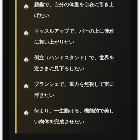
懸垂
で、自分の体重を自在に引き上
🔥
げたい
マッスルアップ
で、バーの上に優雅
🔥
に舞い上がりたい
倒立（ハンドスタンド）
で、世界を
🔥
逆さまに見下ろしたい
プランシェ
で、重力を無視して宙に
🔥
浮きたい
何より、
一生動ける、機能的で美し
🔥
い肉体
を完成させたい