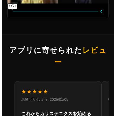
アプリに寄せられた
レビュ
ー
★★★★★
★
恵彰 けいしょう, 2025/01/05
🐱🐱
これからカリステニクスを始める
ト