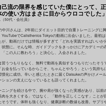
自己流の限界を感じていた僕にとって、
体の使い方はまさに目からウロコでした
ん（50代・会社員）
歳の中川さんは、2年前にダイエット目的で自重トレーニングに
YouTubeでCalisthenics Tokyoの動画に出会いました。最初
たが、動画だけでは情報が多すぎて「どれを実践すればいいか
」状態に。そんな時、ガイドブックをきっかけにアカデミーの
、「この人に教わろう」と決心し、入会されました。
は習うつもりもなく、無料で動画を真似するつもりだったそう
「お金を払っているからこそ、ちゃんとやろう」という気持ち
習慣化に成功。辛いと感じたときに届くDaisukeの声かけメー
ーションの支えになっているとも語ってくれました。
ーニングを続ける中で、腕や肩が強くなった実感があり、以前
筋肉を大きくする」ではなく、「動作を正しくこなす」ことが
たそうです。体幹も強くなり、健康診断の数値も改善。サプリ