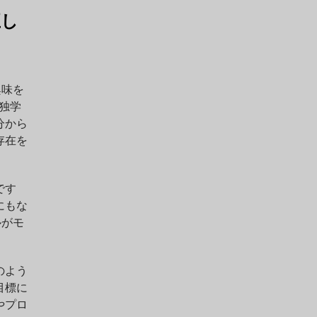
正し
」
興味を
は独学
分から
存在を
です
にもな
ルがモ
のよう
目標に
やプロ