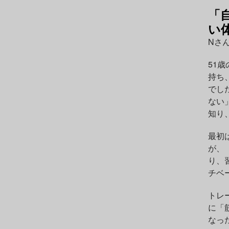
「
い
Nさ
51
持ち、
でし
ない
知り
最初
が、
り、
チベ
トレ
に「
なっ