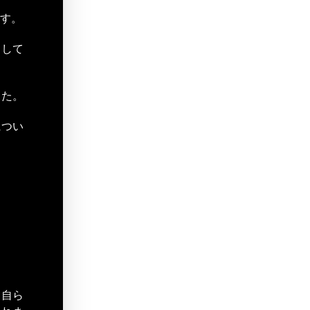
ます。
として
した。
につい
、自ら