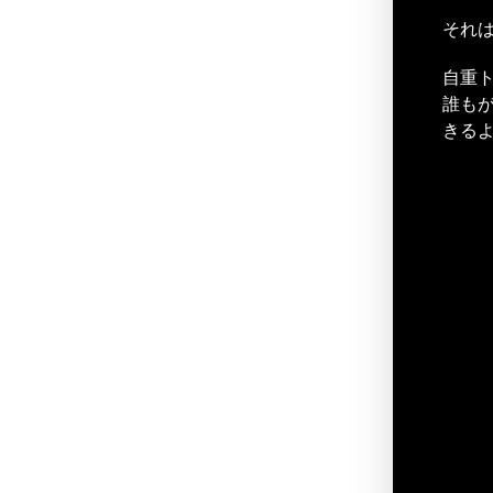
それ
自重
誰も
きる