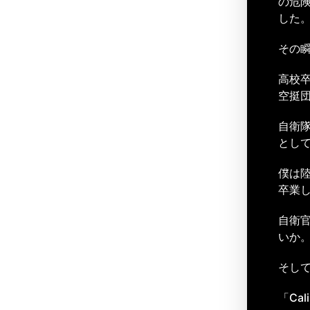
の危
した
その
高校
空挺団
自衛
とし
僕は
卒業
自衛
いか
そし
「Cal