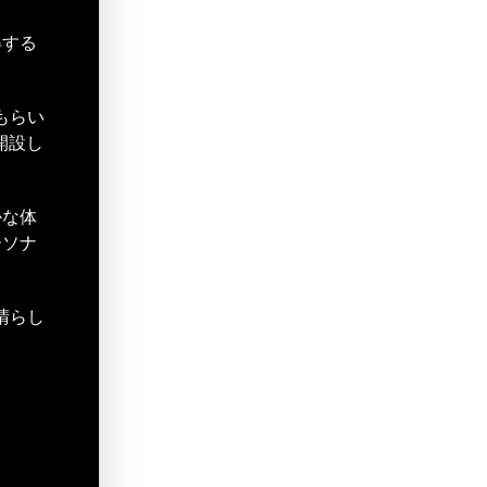
得する
てもらい
を開設し
かな体
ーソナ
素晴らし