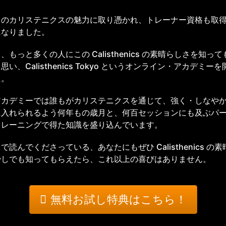
このカリステニクスの魅力に取り憑かれ、トレーナー資格も取
になりました。
、もっと多くの人にこの Calisthenics の素晴らしさを知っ
思い、Calisthenics Tokyo というオンライン・アカデミー
た。
アカデミーでは誰もがカリステニクスを通じて、強く・しなや
に入れられるよう何年もの歳月と、何百セッションにも及ぶパ
トレーニングで得た知識を盛り込んでいます。
で読んでくださっている、あなたにもぜひ Calisthenics の
少しでも知ってもらえたら、これ以上の喜びはありません。
無料お試し特典はこちら！