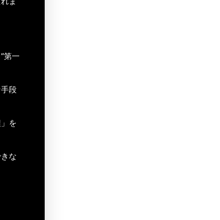
たれま
”第一
な手段
程」を
できな