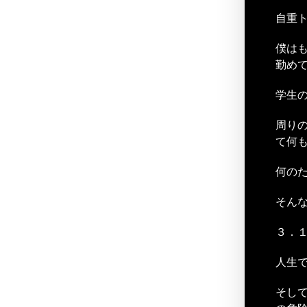
自重ト
僕は
勤め
学生
周り
て何
何の
そん
３．
人生
そし