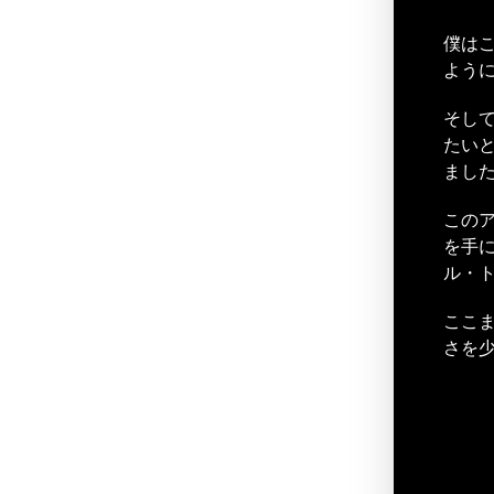
僕は
よう
そして
たいと
まし
この
を手
ル・
ここま
さを