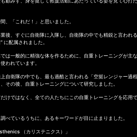
険も顧みず、身を挺して救援活動にあたっている姿を見て心打
。
瞬間、「これだ！」と思いました。
卒業後、すぐに自衛隊に入隊し、自衛隊の中でも精鋭と言われる
” に配属されました。
隊では一般的に精強な体を作るために、自重トレーニングが主
て使われています。
陸上自衛隊の中でも、最も過酷と言われる「空挺レンジャー過
し、その後、自重トレーニングについて研究しました。
官だけではなく、全ての人たちにこの自重トレーニングを応用
。
て調べているうちに、あるキーワードが目に止まりました。
isthenics （カリステニクス）」