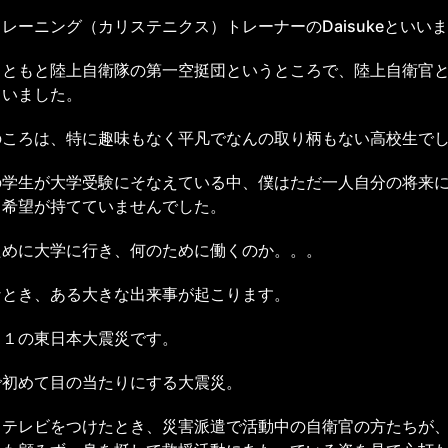
レーニング（カリステニクス）トレーナーのDaisukeといい
もともと陸上自衛隊の第一空挺団というところで、陸上自衛官
ていました。
のころは、特に趣味もなく平凡でなんの取り柄もない高校生で
の学生が大学受験にそなえている中、僕はただ一人自分の将来
も希望が持てていませんでした。
ために大学に行き、何のために働くのか。。。
なとき、ある大きな出来事が起こります。
１１の東日本大震災です。
で初めて目の当たりにする大震災。
てテレビをつけたとき、災害派遣で活動中の自衛官の方たちが