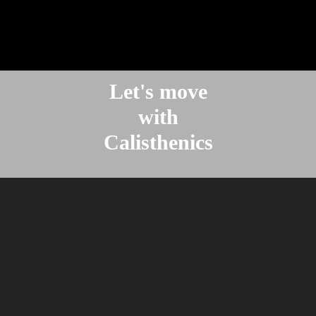
Let's move
with
Calisthenics