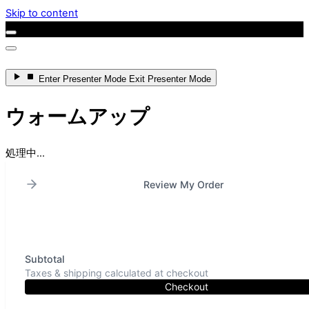
Skip to content
Enter
Presenter Mode
Exit
Presenter Mode
ウォームアップ
処理中...
Review My Order
Subtotal
Taxes & shipping calculated at checkout
Checkout