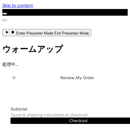
Skip to content
Enter
Presenter Mode
Exit
Presenter Mode
ウォームアップ
処理中...
Review My Order
Subtotal
Taxes & shipping calculated at checkout
Checkout