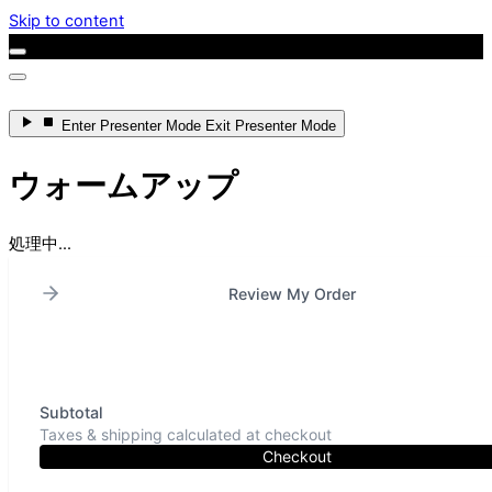
Skip to content
Enter
Presenter Mode
Exit
Presenter Mode
ウォームアップ
処理中...
Review My Order
Subtotal
Taxes & shipping calculated at checkout
Checkout