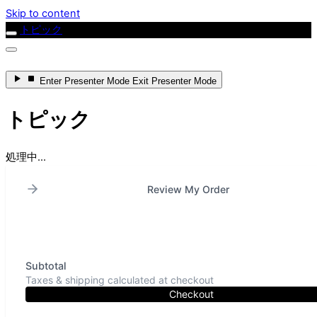
Skip to content
トピック
Enter
Presenter Mode
Exit
Presenter Mode
トピック
処理中...
Review My Order
Subtotal
Taxes & shipping calculated at checkout
Checkout