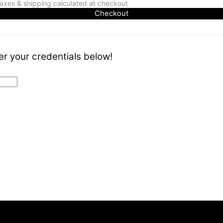
axes & shipping calculated at checkout
Checkout
er your credentials below!