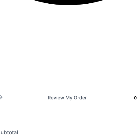
Review My Order
0
ubtotal