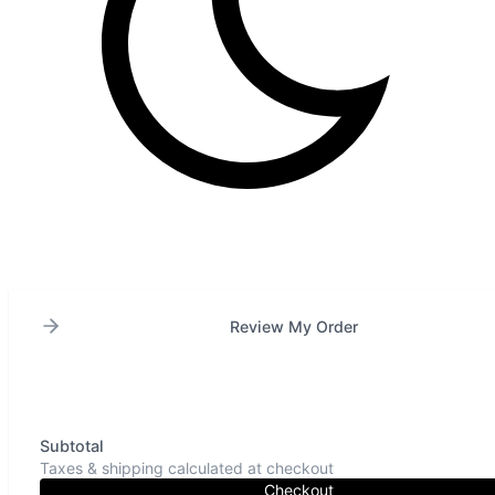
Review My Order
Subtotal
Taxes & shipping calculated at checkout
Checkout