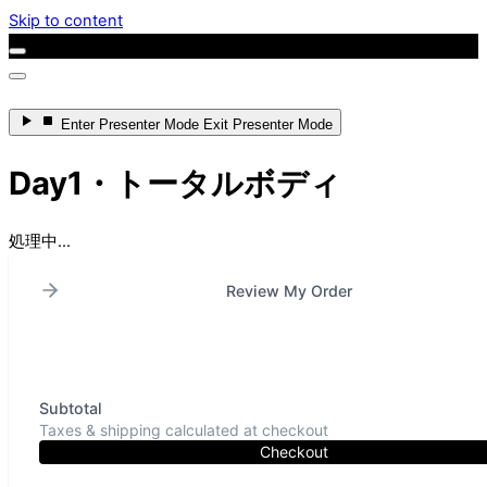
Skip to content
Enter
Presenter Mode
Exit
Presenter Mode
Day1・トータルボディ
処理中...
Review My Order
Subtotal
Taxes & shipping calculated at checkout
Checkout