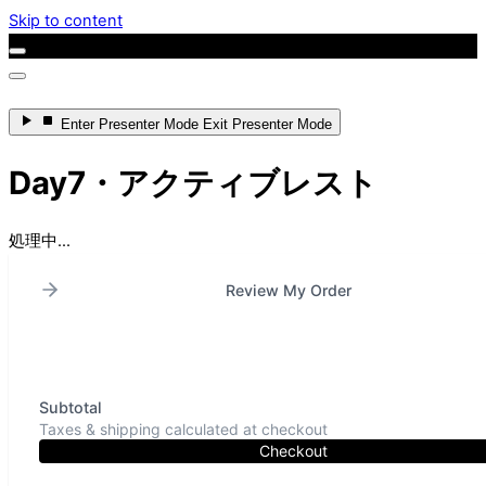
Skip to content
Enter
Presenter Mode
Exit
Presenter Mode
Day7・アクティブレスト
処理中...
Review My Order
Subtotal
Taxes & shipping calculated at checkout
Checkout