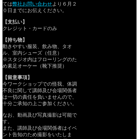
ては
弊社お問い合わせ
より
６月２
０日までにお伝えください。
【支払い】
クレジット・カードのみ
【持ち物】
動きやすい服装、飲み物、タオ
ル、室内シューズ（任意）
※スタジオ内はフローリングのた
め素足オーケー（靴下推奨）
【留意事項】
今ワークショップでの怪我、体調
不良に関して講師及び会場関係者
は一切の責任を負いませんので、
十分ご承知の上ご参加ください。
なお、動画及び写真撮影は可能で
す。
また、講師及び会場関係者はイベ
ント告知のため撮影をいたしま