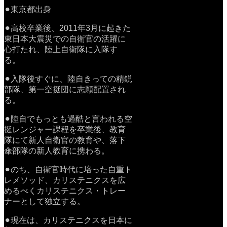
⚫︎東京都出身
⚫︎高校卒業後、2011年3月に起きた
東日本大震災での自衛官の活躍に
心打たれ、陸上自衛隊に入隊す
る。
⚫︎入隊後すぐに、陸自きっての精鋭
部隊、第一空挺団に志願配置され
る。
⚫︎陸自でもっとも過酷と言われる空
挺レンジャー課程を卒業後、教育
隊にて新人自衛官の教育や、落下
傘部隊の新人教育に携わる。
⚫︎のち、自衛官時代に培った自重ト
レメソッド、カリステニクスを広
めるべくカリステニクス・トレー
ナーとして独立する。
⚫︎現在は、カリステニクスを日本に