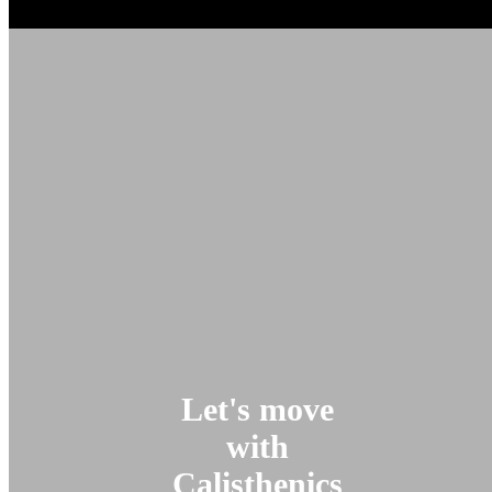
Let's move
with
Calisthenics