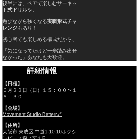
後半には、ペアで楽しむサーキッ
ト
式ドリル
や、
遊びながら強くなる
実戦形式チャ
レンジ
もあり！
初心者でも楽しめる構成だから、
「気になってたけど一歩踏み出せ
なかった」あなたも大歓迎。
詳細情報
【日程】
６月２２日（日）１５：００〜１
６：３０
【会場】
Movement Studio Betterr🔗
【住所】
大阪市 東成区 中道1-10-10ホクシ
ンピース森ノ宮１F