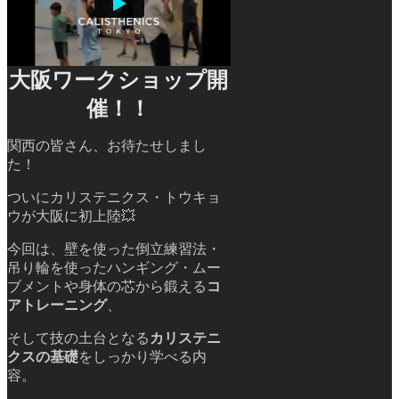
大阪ワークショップ開
催！！
関西の皆さん、お待たせしまし
た！
ついにカリステニクス・トウキョ
ウが大阪に初上陸💥
今回は、壁を使った倒立練習法・
吊り輪を使ったハンギング・ムー
ブメントや
身体の芯から鍛える
コ
アトレーニング
、
そして技の土台となる
カリステニ
クスの基礎
をしっかり学べる内
容。