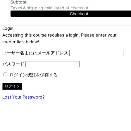
Subtotal
Taxes & shipping calculated at checkout
Checkout
Login
Accessing this course requires a login. Please enter your
credentials below!
ユーザー名またはメールアドレス
パスワード
ログイン状態を保存する
Lost Your Password?