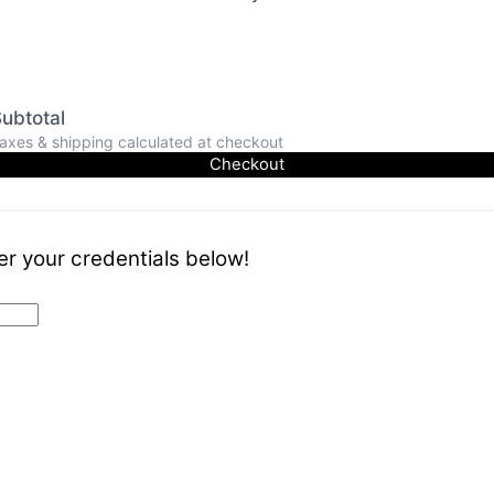
ubtotal
axes & shipping calculated at checkout
Checkout
er your credentials below!