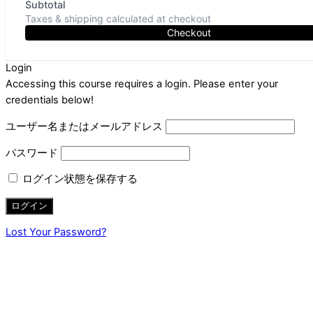
Subtotal
Taxes & shipping calculated at checkout
Checkout
Login
Accessing this course requires a login. Please enter your
credentials below!
ユーザー名またはメールアドレス
パスワード
ログイン状態を保存する
Lost Your Password?