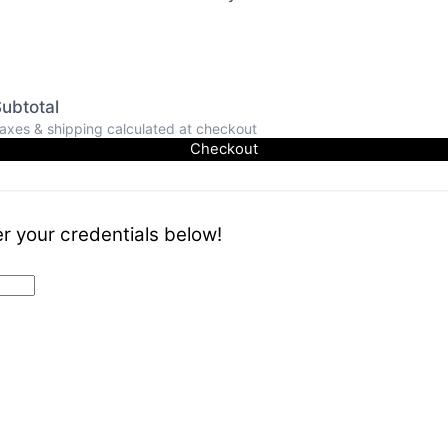
ubtotal
axes & shipping calculated at checkout
Checkout
r your credentials below!