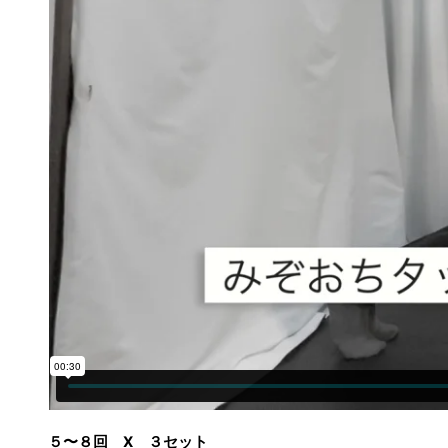
５〜８回 X ３セット