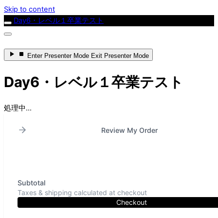
Skip to content
Day6・レベル１卒業テスト
Enter
Presenter Mode
Exit
Presenter Mode
Day6・レベル１卒業テスト
処理中...
Review My Order
Subtotal
Taxes & shipping calculated at checkout
Checkout