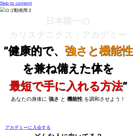
Skip to content
日本唯一の
カリステニクス・アカデミー
”健康的で、
強さと機能性
を兼ね備えた体を
最短で手に入れる方法
”
あなたの身体に
強さ
と
機能性
を調和させよう！
カリステニクスを生活に取り入れ
人生を豊かに生きよう！
アカデミーに入会する