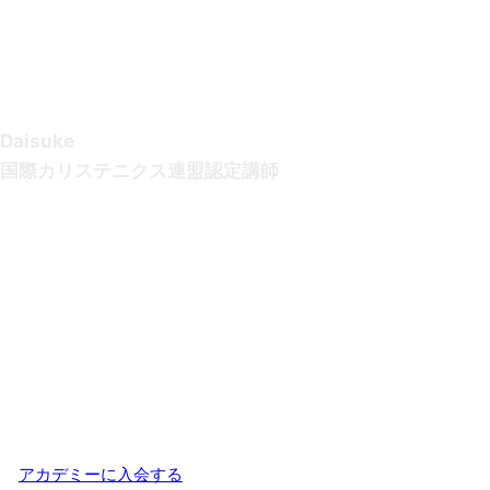
Daisuke
国際カリステニクス連盟認定講師
東京都出身。東日本大震災後の自衛隊の活躍を目の当たりにし、
高校卒業後、陸上自衛隊に入隊。
入隊後は、陸自精鋭部隊の第一空挺団に所属。
９年もの自衛隊生活の後、カリステニクス・トレーナーとして独
立。
日本で初めて、カリステニクスのワークショップ、クラスを開
催。
何百ものセッションを重ね、さらに世にカリステニクスの素晴ら
しさを伝えるべく、アカデミーを創設。
現在は、ワークショップやクラスを定期的に開催している。
チートデイのお気に入りは、KFCの辛口チキンフィレバーガー。
アカデミーに入会する