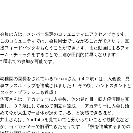
会員の方は、メンバー限定のコミュニティにアクセスできます。
このコミュニティでは、会員同士でつながることができたり、直
接フィードバックをもらうことができます。また動画によるフォ
ーム・チェックをすることで上達が圧倒的に早くなります！
* 匿名での参加が可能です。
入会者様の成果
幼稚園の園長をされているTokuroさん（４２歳）は、入会後、見
事マッスルアップを達成されました！ その後、ハンドスタンドと
タック・プランシェも達成！
佐藤さんは、アカデミーに入会後、体の見た目・筋力停滞期を克
服し、３７歳にして始めて倒立を達成。「アカデミーに入会し始
めて今が人生で一番体が冴えている」と実感できるほど。
井上さんは、YouTubeを見ていても分からないことや疑問点など
が、当アカデミーで解消できたそうです。 「技を達成するまでの