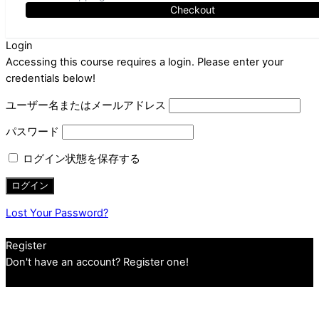
Checkout
Login
Accessing this course requires a login. Please enter your
credentials below!
ユーザー名またはメールアドレス
パスワード
ログイン状態を保存する
Lost Your Password?
Register
Don't have an account? Register one!
Register an Account