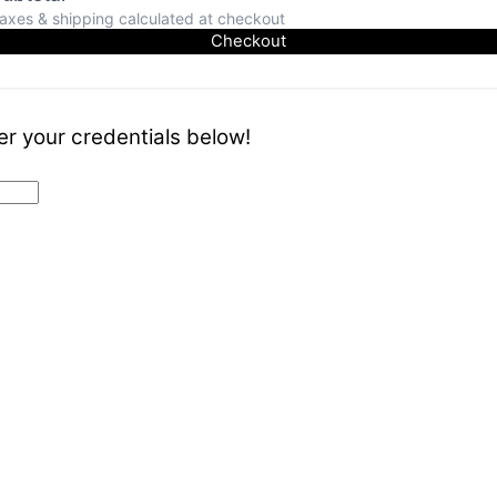
axes & shipping calculated at checkout
Checkout
er your credentials below!