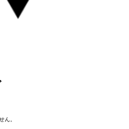
グ
せん。