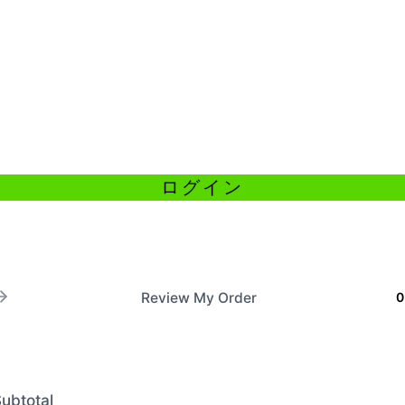
Review My Order
0
ubtotal