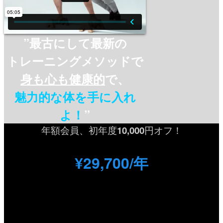
”最古にして最新の
トレーニングメソッドで
身も心も健康的
で、
魅力的な体を
手に入れ
よ！
”
年額会員、初年度
10,000
円オフ！
¥29,700/年