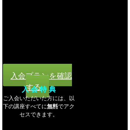
入会プランを確認
する
入 会 特 典
ご入会いただいた方には、以
下の講座すべてに
無料
でアク
セスできます。