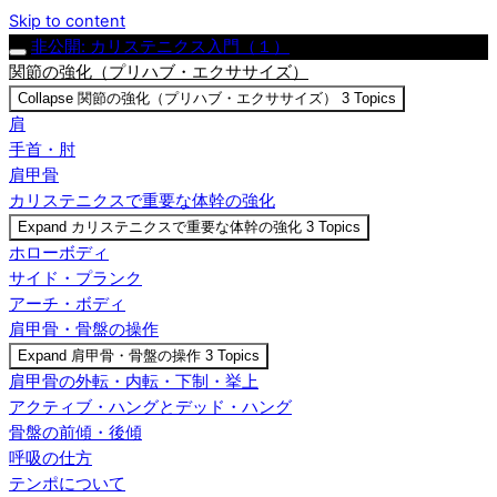
Skip to content
非公開: カリステニクス入門（１）
関節の強化（プリハブ・エクササイズ）
Collapse
関節の強化（プリハブ・エクササイズ）
3 Topics
肩
手首・肘
肩甲骨
カリステニクスで重要な体幹の強化
Expand
カリステニクスで重要な体幹の強化
3 Topics
ホローボディ
サイド・プランク
アーチ・ボディ
肩甲骨・骨盤の操作
Expand
肩甲骨・骨盤の操作
3 Topics
肩甲骨の外転・内転・下制・挙上
アクティブ・ハングとデッド・ハング
骨盤の前傾・後傾
呼吸の仕方
テンポについて