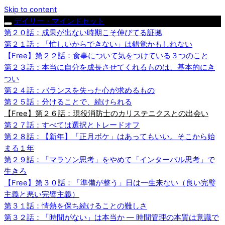
Skip to content
デイリー・マインドセット
第２０話：成果が出ない時期こそ伸びてる証拠
第２１話：「忙しいからできない」は錯覚かもしれない
【Free】第２２話：食事について気をつけている３つのこと
第２３話：本当に自分を成長させてくれるものは、基本的にき
つい
第２４話：バランスを失った心が求めるもの
第２５話：分けることで、続けられる
【Free】第２６話：現役消防士のカリステニクスとの出会い
第２７話：すべては選択とトレードオフ
第２８話：【新年】「正月ボケ」はあってもいい。そこから始
まる１年
第２９話：「マラソン思考」をやめて「インターバル思考」で
生きろ
【Free】第３０話：「準備が整う」日は一生来ない（良い完璧
主義と悪い完璧主義）
第３１話：情熱を保ち続けることの難しさ
第３２話：「時間がない」は本当か — 時間管理の本質は意識で