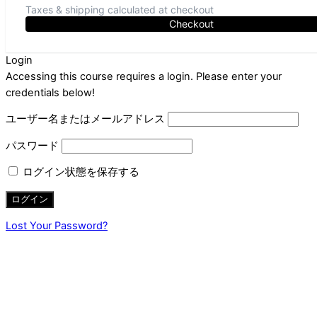
Taxes & shipping calculated at checkout
Checkout
Login
Accessing this course requires a login. Please enter your
credentials below!
ユーザー名またはメールアドレス
パスワード
ログイン状態を保存する
Lost Your Password?