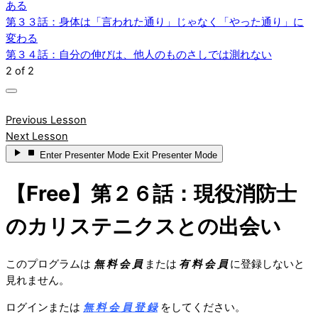
ある
第３３話：身体は「言われた通り」じゃなく「やった通り」に
変わる
第３４話：自分の伸びは、他人のものさしでは測れない
2 of 2
Previous Lesson
Next Lesson
Enter
Presenter Mode
Exit
Presenter Mode
【Free】第２６話：現役消防士
のカリステニクスとの出会い
このプログラムは
無 料 会 員
または
有 料 会 員
に登録しないと
見れません。
ログインまたは
無 料 会 員 登 録
をしてください。