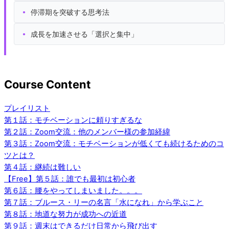
停滞期を突破する思考法
成長を加速させる「選択と集中」
Course Content
プレイリスト
第１話：モチベーションに頼りすぎるな
第２話：Zoom交流：他のメンバー様の参加経緯
第３話：Zoom交流：モチベーションが低くても続けるためのコ
ツとは？
第４話：継続は難しい
【Free】第５話：誰でも最初は初心者
第６話：腰をやってしまいました。。。
第７話：ブルース・リーの名言「水になれ」から学ぶこと
第８話：地道な努力が成功への近道
第９話：週末はできるだけ日常から飛び出す