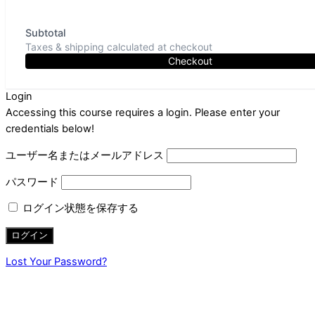
Subtotal
Taxes & shipping calculated at checkout
Checkout
Login
Accessing this course requires a login. Please enter your
credentials below!
ユーザー名またはメールアドレス
パスワード
ログイン状態を保存する
Lost Your Password?