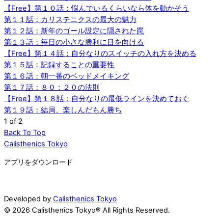
【Free】第１０話：悩んでいるくらいなら体を動かそう
第１１話：カリステニクスの最大の魅力
第１２話：新年のゴール設定に隠された罠
第１３話：毎日の小さな勝利に目を向ける
【Free】第１４話：自分なりのスイッチの入れ方を決める
第１５話：記録することの重要性
第１６話：朝一番のベッドメイキング
第１７話：８０：２０の法則
【Free】第１８話：自分なりの最低ラインを決めておく
第１９話：結局、楽しんだもん勝ち
1 of 2
Back To Top
Calisthenics Tokyo
アプリをダウンロード
Developed by
Calisthenics Tokyo
© 2026 Calisthenics Tokyo® All Rights Reserved.