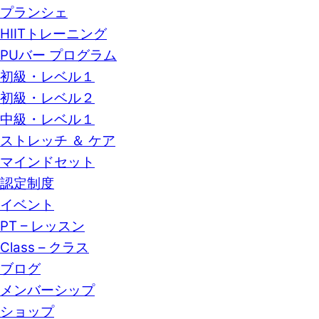
プランシェ
HIITトレーニング
PUバー プログラム
初級・レベル１
初級・レベル２
中級・レベル１
ストレッチ ＆ ケア
マインドセット
認定制度
イベント
PT – レッスン
Class – クラス
ブログ
メンバーシップ
ショップ