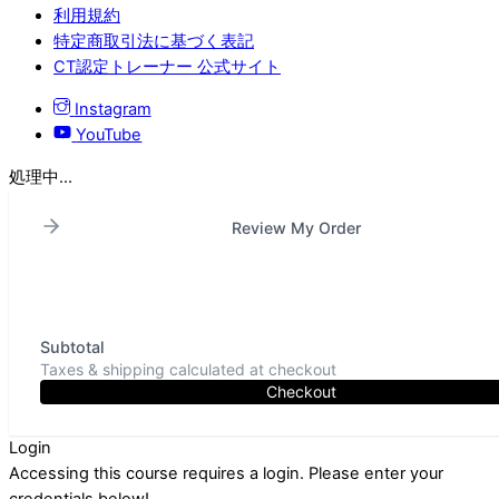
利用規約
特定商取引法に基づく表記
CT認定トレーナー 公式サイト
Instagram
YouTube
処理中...
Review My Order
Subtotal
Taxes & shipping calculated at checkout
Checkout
Login
Accessing this course requires a login. Please enter your