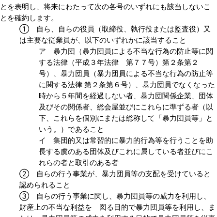
とを表明し、将来にわたって次の各号のいずれにも該当しないこ
とを確約します。
① 自ら、自らの役員（取締役、執行役または監査役）又
は主要な従業員が、以下のいずれかに該当すること
ア 暴力団（暴力団員による不当な行為の防止等に関
する法律（平成３年法律 第７７号）第２条第２
号）、暴力団員（暴力団員による不当な行為の防止等
に関する法律 第２条第６号）、暴力団員でなくなった
時から５年間を経過しない者、暴力団関係企業、団体
及びその関係者、総会屋並びにこれらに準ずる者（以
下、これらを個別にまたは総称して「暴力団員等」と
いう。）であること
イ 集団的又は常習的に暴力的行為等を行うことを助
長する虞のある団体及びこれに属している者並びにこ
れらの者と取引のある者
② 自らの行う事業が、暴力団員等の支配を受けていると
認められること
③ 自らの行う事業に関し、暴力団員等の威力を利用し、
財産上の不当な利益を 図る目的で暴力団員等を利用し、ま