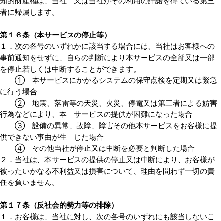
知的財産権は、当社 又は当社がその利用の許諾を得ている第三
者に帰属します。
第１６条（本サービスの停止等）
１．次の各号のいずれかに該当する場合には、当社はお客様への
事前通知をせずに、自らの判断により本サービスの全部又は一部
を停止若しくは中断することができます。
① 本サービスにかかるシステムの保守点検を定期又は緊急
に行う場合
② 地震、落雷等の天災、火災、停電又は第三者による妨害
行為などにより、本 サービスの提供が困難になった場合
③ 設備の異常、故障、障害その他本サービスをお客様に提
供できない事由が生 じた場合
④ その他当社が停止又は中断を必要と判断した場合
２．当社は、本サービスの提供の停止又は中断により、お客様が
被ったいかなる不利益又は損害について、理由を問わず一切の責
任を負いません。
第１７条（反社会的勢力等の排除）
１．お客様は、当社に対し、次の各号のいずれにも該当しないこ