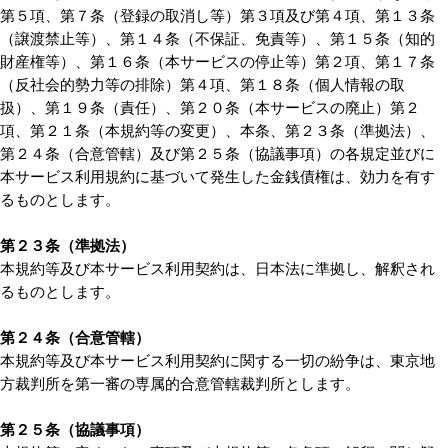
第５項、第７条（登録の取消し等）第３項及び第４項、第１３条
（譲渡禁止等）、第１４条（不保証、免責等）、第１５条（知的
財産権等）、第１６条（本サービスの停止等）第２項、第１７条
（反社会的勢力等の排除）第４項、第１８条（個人情報の取
扱）、第１９条（責任）、第２０条（本サービスの廃止）第２
項、第２１条（本規約等の変更）、本条、第２３条（準拠法）、
第２４条（合意管轄）及び第２５条（協議事項）の各規定並びに
本サービス利用規約に基づいて発生した金銭債権は、効力を有す
るものとします。
第２３条（準拠法）
本規約等及び本サービス利用契約は、日本法に準拠し、解釈され
るものとします。
第２４条（合意管轄）
本規約等及び本サービス利用契約に関する一切の紛争は、東京地
方裁判所を第一審の専属的合意管轄裁判所とします。
第２５条（協議事項）