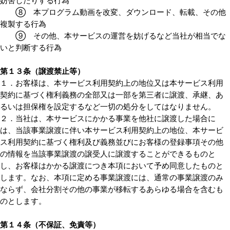
妨害したりする行為
⑧ 本プログラム動画を改変、ダウンロード、転載、その他
複製する行為
⑨ その他、本サービスの運営を妨げるなど当社が相当でな
いと判断する行為
第１３条（譲渡禁止等）
１．お客様は、本サービス利用契約上の地位又は本サービス利用
契約に基づく権利義務の全部又は一部を第三者に譲渡、承継、あ
るいは担保権を設定するなど一切の処分をしてはなりません。
２．当社は、本サービスにかかる事業を他社に譲渡した場合に
は、当該事業譲渡に伴い本サービス利用契約上の地位、本サービ
ス利用契約に基づく権利及び義務並びにお客様の登録事項その他
の情報を当該事業譲渡の譲受人に譲渡することができるものと
し、お客様はかかる譲渡につき本項において予め同意したものと
します。なお、本項に定める事業譲渡には、通常の事業譲渡のみ
ならず、会社分割その他の事業が移転するあらゆる場合を含むも
のとします。
第１４条（不保証、免責等）