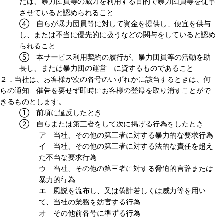
たは、暴力団員等の威力を利用する目的で暴力団員等を従事
させていると認められること
④ 自らが暴力団員等に対して資金を提供し、便宜を供与
し、または不当に優先的に扱うなどの関与をしていると認め
られること
⑤ 本サービス利用契約の履行が、暴力団員等の活動を助
長し、または暴力団の運営 に資するものであること
２．当社は、お客様が次の各号のいずれかに該当するときは、何
らの通知、催告を要せず即時にお客様の登録を取り消すことがで
きるものとします。
① 前項に違反したとき
② 自らまたは第三者をして次に掲げる行為をしたとき
ア 当社、その他の第三者に対する暴力的な要求行為
イ 当社、その他の第三者に対する法的な責任を超え
た不当な要求行為
ウ 当社、その他の第三者に対する脅迫的言辞または
暴力的行為
エ 風説を流布し、又は偽計若しくは威力等を用い
て、当社の業務を妨害する行為
オ その他前各号に準ずる行為