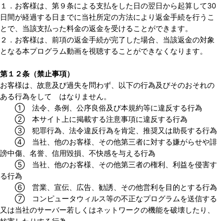
１．お客様は、第９条による支払をした日の翌日から起算して30
日間が経過する日までに当社所定の方法により返金手続を行うこ
とで、当該支払った料金の返金を受けることができます。
２．お客様は、前項の返金手続が完了した場合、当該返金の対象
となる本プログラム動画を視聴することができなくなります。
第１２条（禁止事項）
お客様は、故意及び過失を問わず、以下の行為及びそのおそれの
ある行為をして はなりません。
① 法令、条例、公序良俗及び本規約等に違反する行為
② 本サイト上に掲載する注意事項に違反する行為
③ 犯罪行為、法令違反行為を肯定、推奨又は助長する行為
④ 当社、他のお客様、その他第三者に対する嫌がらせや誹
謗中傷、名誉、信用毀損、不快感を与える行為
⑤ 当社、他のお客様、その他第三者の権利、利益を侵害す
る行為
⑥ 営業、宣伝、広告、勧誘、その他営利を目的とする行為
⑦ コンピュータウィルス等の不正なプログラムを送信する
又は当社のサーバー若しくはネットワークの機能を破壊したり、