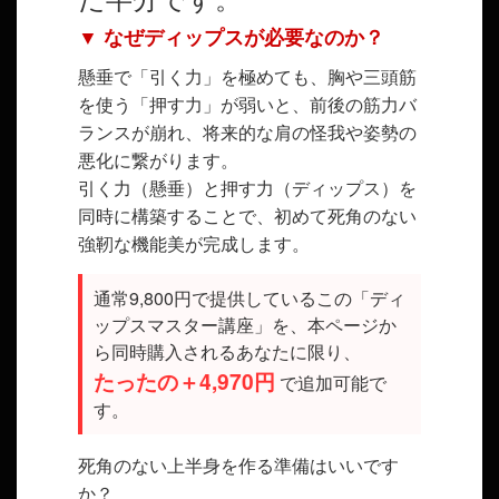
▼ なぜディップスが必要なのか？
懸垂で「引く力」を極めても、胸や三頭筋
を使う「押す力」が弱いと、前後の筋力バ
ランスが崩れ、将来的な肩の怪我や姿勢の
悪化に繋がります。
引く力（懸垂）と押す力（ディップス）を
同時に構築することで、初めて死角のない
強靭な機能美が完成します。
通常9,800円で提供しているこの「ディ
ップスマスター講座」を、本ページか
ら同時購入されるあなたに限り、
たったの＋4,970円
で追加可能で
す。
死角のない上半身を作る準備はいいです
か？