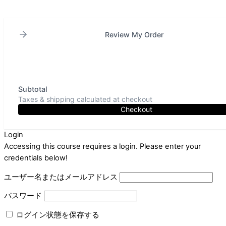
Review My Order
Subtotal
Taxes & shipping calculated at checkout
Checkout
Login
Accessing this course requires a login. Please enter your
credentials below!
ユーザー名またはメールアドレス
パスワード
ログイン状態を保存する