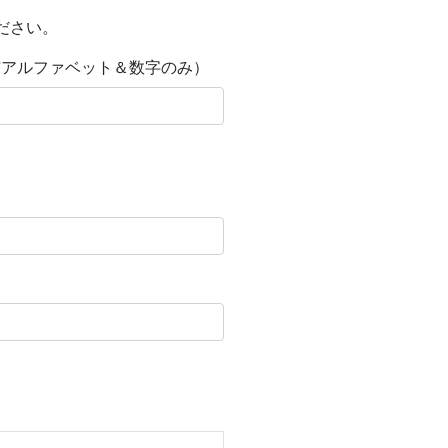
ださい。
d（*アルファベット＆数字のみ）