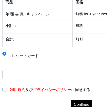
商品
価格
年 額 会 員 - キャンペーン
無料 for 1 year the
小計：
無料
合計:
無料
クレジットカード
利用規約
及び
プライバシーポリシー
に同意する。
Continue