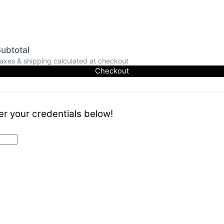
ubtotal
axes & shipping calculated at checkout
Checkout
er your credentials below!