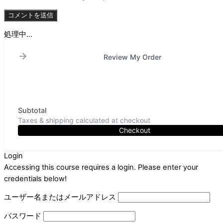
処理中...
Review My Order
Subtotal
Taxes & shipping calculated at checkout
Checkout
Login
Accessing this course requires a login. Please enter your
credentials below!
ユーザー名またはメールアドレス
パスワード