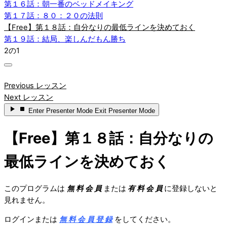
第１６話：朝一番のベッドメイキング
第１７話：８０：２０の法則
【Free】第１８話：自分なりの最低ラインを決めておく
第１９話：結局、楽しんだもん勝ち
2の1
Previous レッスン
Next レッスン
Enter
Presenter Mode
Exit
Presenter Mode
【Free】第１８話：自分なりの
最低ラインを決めておく
このプログラムは
無 料 会 員
または
有 料 会 員
に登録しないと
見れません。
ログインまたは
無 料 会 員 登 録
をしてください。