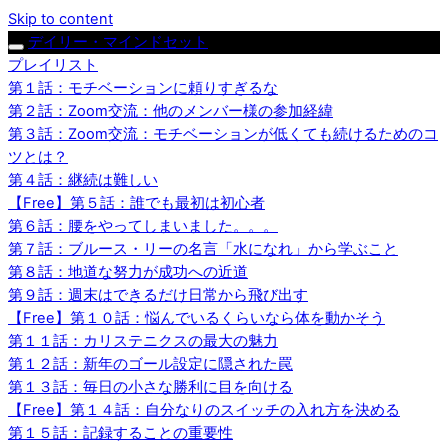
Skip to content
デイリー・マインドセット
プレイリスト
第１話：モチベーションに頼りすぎるな
第２話：Zoom交流：他のメンバー様の参加経緯
第３話：Zoom交流：モチベーションが低くても続けるためのコ
ツとは？
第４話：継続は難しい
【Free】第５話：誰でも最初は初心者
第６話：腰をやってしまいました。。。
第７話：ブルース・リーの名言「水になれ」から学ぶこと
第８話：地道な努力が成功への近道
第９話：週末はできるだけ日常から飛び出す
【Free】第１０話：悩んでいるくらいなら体を動かそう
第１１話：カリステニクスの最大の魅力
第１２話：新年のゴール設定に隠された罠
第１３話：毎日の小さな勝利に目を向ける
【Free】第１４話：自分なりのスイッチの入れ方を決める
第１５話：記録することの重要性