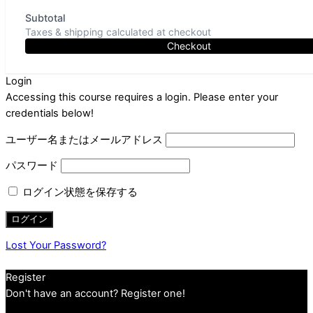
Subtotal
Taxes & shipping calculated at checkout
Checkout
Login
Accessing this course requires a login. Please enter your
credentials below!
ユーザー名またはメールアドレス
パスワード
ログイン状態を保存する
Lost Your Password?
Register
Don't have an account? Register one!
Register an Account