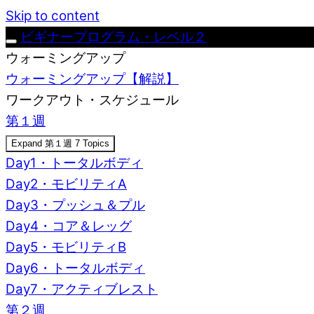
Skip to content
ビギナープログラム・レベル２
ウォーミングアップ
ウォーミングアップ【解説】
ワークアウト・スケジュール
第１週
Expand
第１週
7 Topics
Day1・トータルボディ
Day2・モビリティA
Day3・プッシュ＆プル
Day4・コア＆レッグ
Day5・モビリティB
Day6・トータルボディ
Day7・アクティブレスト
第２週