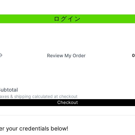
Review My Order
0
ubtotal
axes & shipping calculated at checkout
Checkout
er your credentials below!