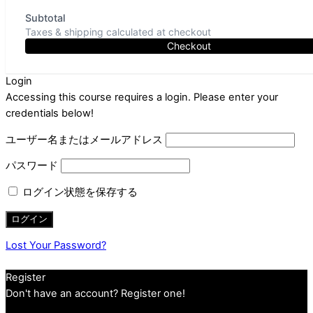
Subtotal
Taxes & shipping calculated at checkout
Checkout
Login
Accessing this course requires a login. Please enter your
credentials below!
ユーザー名またはメールアドレス
パスワード
ログイン状態を保存する
Lost Your Password?
Register
Don't have an account? Register one!
Register an Account