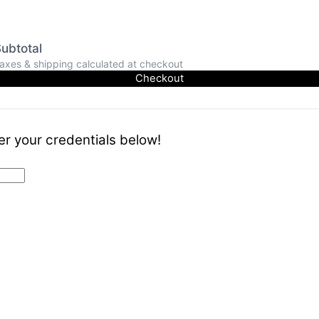
ubtotal
axes & shipping calculated at checkout
Checkout
er your credentials below!