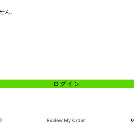
せん。
Review My Order
0