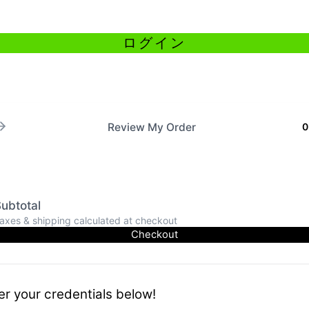
Review My Order
0
ubtotal
axes & shipping calculated at checkout
Checkout
er your credentials below!