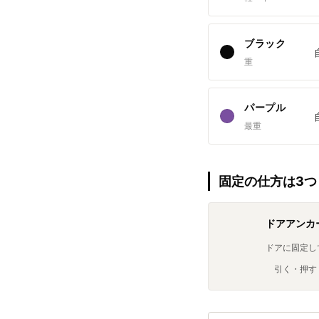
ブラック
重
パープル
最重
固定の仕方は3つ
ドアアンカ
ドアに固定し
引く・押す