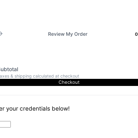
Review My Order
0
ubtotal
axes & shipping calculated at checkout
Checkout
er your credentials below!