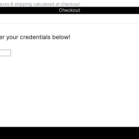
axes & shipping calculated at checkout
Checkout
er your credentials below!