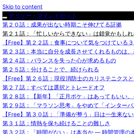
Skip to content
デイリー・マインドセット
第２０話：成果が出ない時期こそ伸びてる証拠
第２１話：「忙しいからできない」は錯覚かもしれ
【Free】第２２話：食事について気をつけている
第２３話：本当に自分を成長させてくれるものは、
第２４話：バランスを失った心が求めるもの
第２５話：分けることで、続けられる
【Free】第２６話：現役消防士のカリステニクス
第２７話：すべては選択とトレードオフ
第２８話：【新年】「正月ボケ」はあってもいい。
第２９話：「マラソン思考」をやめて「インターバ
【Free】第３０話：「準備が整う」日は一生来
第３１話：情熱を保ち続けることの難しさ
第３２話：「時間がない」は本当か — 時間管理の