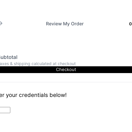
Review My Order
0
ubtotal
axes & shipping calculated at checkout
Checkout
er your credentials below!