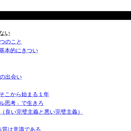
ない
３つのこと
基本的にきつい
との出会い
そこから始まる１年
ル思考」で生きろ
ない（良い完璧主義と悪い完璧主義）
本質は意識である