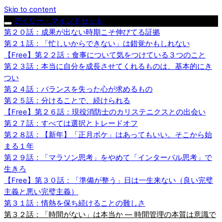
Skip to content
デイリー・マインドセット
第２０話：成果が出ない時期こそ伸びてる証拠
第２１話：「忙しいからできない」は錯覚かもしれない
【Free】第２２話：食事について気をつけている３つのこと
第２３話：本当に自分を成長させてくれるものは、基本的にき
つい
第２４話：バランスを失った心が求めるもの
第２５話：分けることで、続けられる
【Free】第２６話：現役消防士のカリステニクスとの出会い
第２７話：すべては選択とトレードオフ
第２８話：【新年】「正月ボケ」はあってもいい。そこから始
まる１年
第２９話：「マラソン思考」をやめて「インターバル思考」で
生きろ
【Free】第３０話：「準備が整う」日は一生来ない（良い完璧
主義と悪い完璧主義）
第３１話：情熱を保ち続けることの難しさ
第３２話：「時間がない」は本当か — 時間管理の本質は意識で