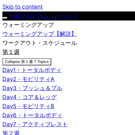
Skip to content
中級プログラム・レベル３
ウォーミングアップ
ウォーミングアップ【解説】
ワークアウト・スケジュール
第１週
Collapse
第１週
7 Topics
Day1・トータルボディ
Day2・モビリティA
Day3・プッシュ＆プル
Day4・コア＆レッグ
Day5・モビリティB
Day6・トータルボディ
Day7・アクティブレスト
第２週