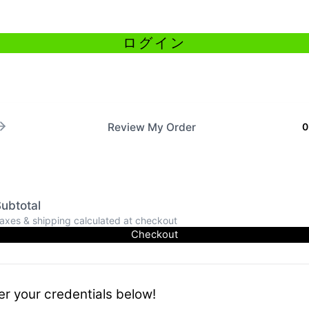
Review My Order
0
ubtotal
axes & shipping calculated at checkout
Checkout
er your credentials below!