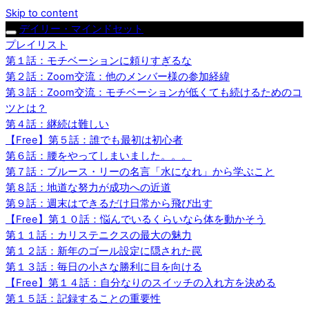
Skip to content
デイリー・マインドセット
プレイリスト
第１話：モチベーションに頼りすぎるな
第２話：Zoom交流：他のメンバー様の参加経緯
第３話：Zoom交流：モチベーションが低くても続けるためのコ
ツとは？
第４話：継続は難しい
【Free】第５話：誰でも最初は初心者
第６話：腰をやってしまいました。。。
第７話：ブルース・リーの名言「水になれ」から学ぶこと
第８話：地道な努力が成功への近道
第９話：週末はできるだけ日常から飛び出す
【Free】第１０話：悩んでいるくらいなら体を動かそう
第１１話：カリステニクスの最大の魅力
第１２話：新年のゴール設定に隠された罠
第１３話：毎日の小さな勝利に目を向ける
【Free】第１４話：自分なりのスイッチの入れ方を決める
第１５話：記録することの重要性