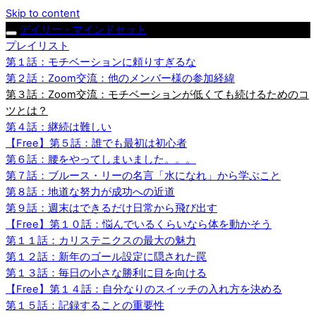
Skip to content
デイリー・マインドセット
プレイリスト
第１話：モチベーションに頼りすぎるな
第２話：Zoom交流：他のメンバー様の参加経緯
第３話：Zoom交流：モチベーションが低くても続けるためのコ
ツとは？
第４話：継続は難しい
【Free】第５話：誰でも最初は初心者
第６話：腰をやってしまいました。。。
第７話：ブルース・リーの名言「水になれ」から学ぶこと
第８話：地道な努力が成功への近道
第９話：週末はできるだけ日常から飛び出す
【Free】第１０話：悩んでいるくらいなら体を動かそう
第１１話：カリステニクスの最大の魅力
第１２話：新年のゴール設定に隠された罠
第１３話：毎日の小さな勝利に目を向ける
【Free】第１４話：自分なりのスイッチの入れ方を決める
第１５話：記録することの重要性