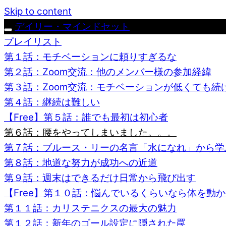
Skip to content
デイリー・マインドセット
プレイリスト
第１話：モチベーションに頼りすぎるな
第２話：Zoom交流：他のメンバー様の参加経緯
第３話：Zoom交流：モチベーションが低くても続
第４話：継続は難しい
【Free】第５話：誰でも最初は初心者
第６話：腰をやってしまいました。。。
第７話：ブルース・リーの名言「水になれ」から学
第８話：地道な努力が成功への近道
第９話：週末はできるだけ日常から飛び出す
【Free】第１０話：悩んでいるくらいなら体を動
第１１話：カリステニクスの最大の魅力
第１２話：新年のゴール設定に隠された罠