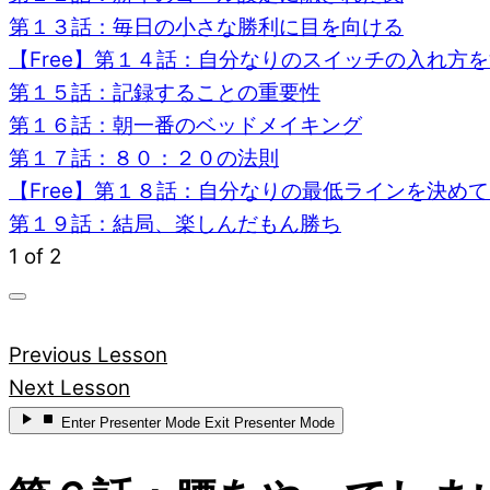
第１３話：毎日の小さな勝利に目を向ける
【Free】第１４話：自分なりのスイッチの入れ方
第１５話：記録することの重要性
第１６話：朝一番のベッドメイキング
第１７話：８０：２０の法則
【Free】第１８話：自分なりの最低ラインを決め
第１９話：結局、楽しんだもん勝ち
1 of 2
Previous Lesson
Next Lesson
Enter
Presenter Mode
Exit
Presenter Mode